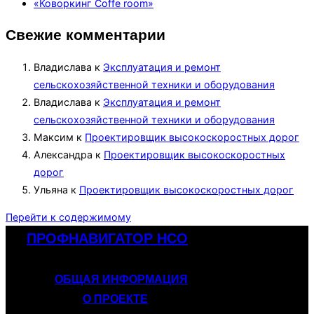
«Коворкинг Coffe room»
Свежие комментарии
Владислава
к
Эксплуатация и ремонт
сельскохозяйственной техники и оборудования
Владислава
к
Эксплуатация и ремонт
сельскохозяйственной техники и оборудования
Максим
к
Проектировщик высокоскоростных дорог
Александра
к
Проектировщик высокоскоростных
дорог
Ульяна
к
Проектировщик высокоскоростных дорог
Перейти к содержимому
ПРОФНАВИГАТОР НСО
ОБЩАЯ ИНФОРМАЦИЯ
О ПРОЕКТЕ