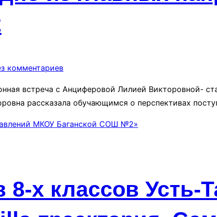
2
ез комментариев
ионная встреча с Анциферовой Лилией Викторовной- 
оровна рассказала обучающимся о перспективах посту
равлений МКОУ Баганской СОШ №2»
в 8-х классов Усть-