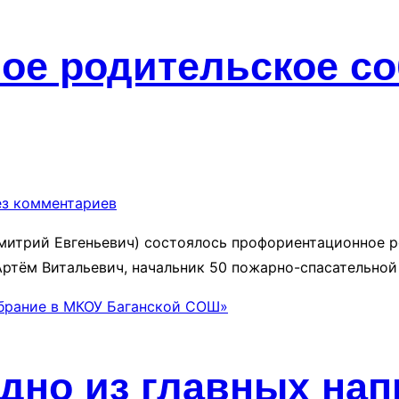
ое родительское со
ез комментариев
митрий Евгеньевич) состоялось профориентационное 
Артём Витальевич, начальник 50 пожарно-спасательной
брание в МКОУ Баганской СОШ»
дно из главных на