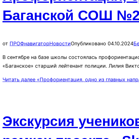
Баганской СОШ №
от
ПРОФнавигатор
Новости
Опубликовано
04.10.2024
Б
В сентябре на базе школы состоялась профориентац
«Баганское» старший лейтенант полиции. Лилия Викт
Читать далее
«Профориентация, одно из главных нап
Экскурсия ученико