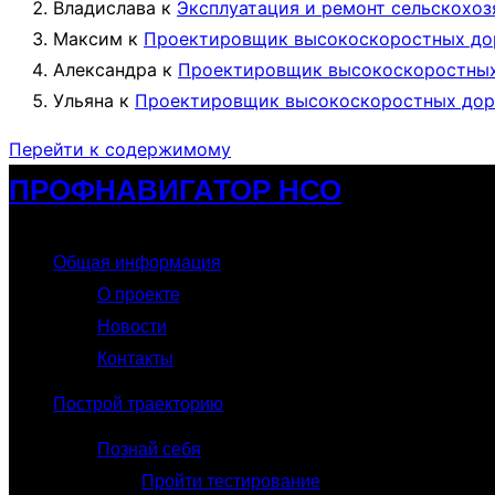
Владислава
к
Эксплуатация и ремонт сельскохоз
Максим
к
Проектировщик высокоскоростных до
Александра
к
Проектировщик высокоскоростных
Ульяна
к
Проектировщик высокоскоростных дор
Перейти к содержимому
ПРОФНАВИГАТОР НСО
Общая информация
О проекте
Новости
Контакты
Построй траекторию
Познай себя
Пройти тестирование