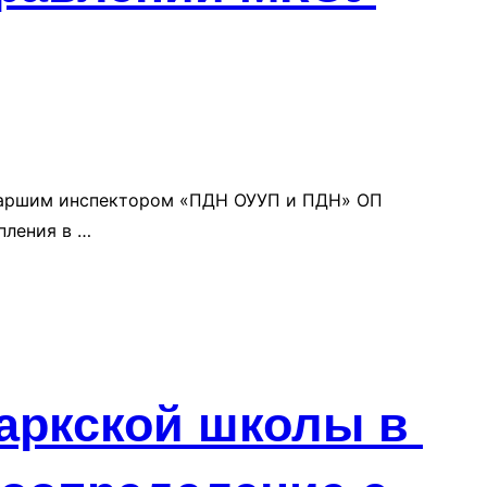
старшим инспектором «ПДН ОУУП и ПДН» ОП
пления в …
Таркской школы в