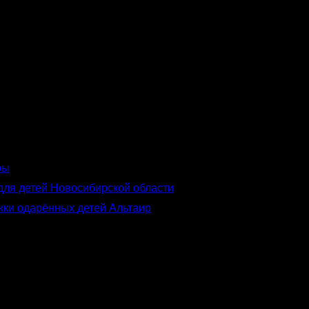
ры
для детей Новосибирской области
жки одарённых детей Альтаир