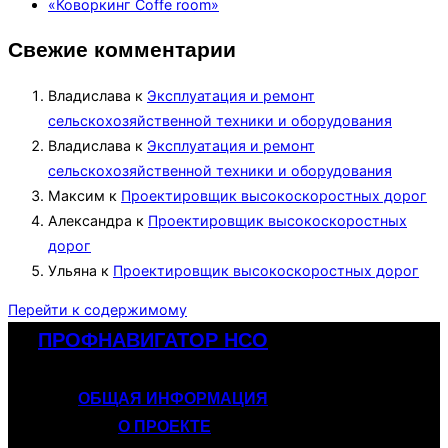
«Коворкинг Coffe room»
Свежие комментарии
Владислава
к
Эксплуатация и ремонт
сельскохозяйственной техники и оборудования
Владислава
к
Эксплуатация и ремонт
сельскохозяйственной техники и оборудования
Максим
к
Проектировщик высокоскоростных дорог
Александра
к
Проектировщик высокоскоростных
дорог
Ульяна
к
Проектировщик высокоскоростных дорог
Перейти к содержимому
ПРОФНАВИГАТОР НСО
ОБЩАЯ ИНФОРМАЦИЯ
О ПРОЕКТЕ