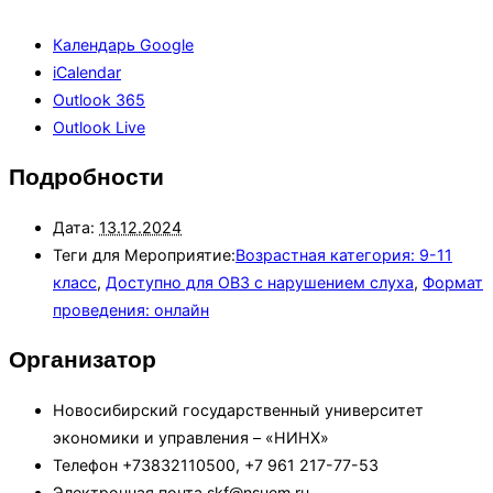
Календарь Google
iCalendar
Outlook 365
Outlook Live
Подробности
Дата:
13.12.2024
Теги для Мероприятие:
Возрастная категория: 9-11
класс
,
Доступно для ОВЗ с нарушением слуха
,
Формат
проведения: онлайн
Организатор
Новосибирский государственный университет
экономики и управления – «НИНХ»
Телефон
+73832110500, +7 961 217-77-53
Электронная почта
skf@nsuem.ru