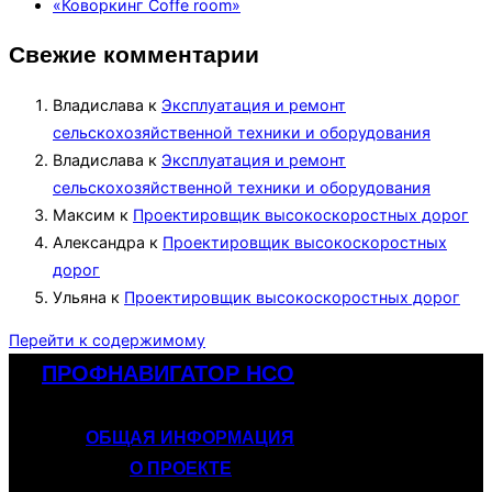
«Коворкинг Coffe room»
Свежие комментарии
Владислава
к
Эксплуатация и ремонт
сельскохозяйственной техники и оборудования
Владислава
к
Эксплуатация и ремонт
сельскохозяйственной техники и оборудования
Максим
к
Проектировщик высокоскоростных дорог
Александра
к
Проектировщик высокоскоростных
дорог
Ульяна
к
Проектировщик высокоскоростных дорог
Перейти к содержимому
ПРОФНАВИГАТОР НСО
ОБЩАЯ ИНФОРМАЦИЯ
О ПРОЕКТЕ