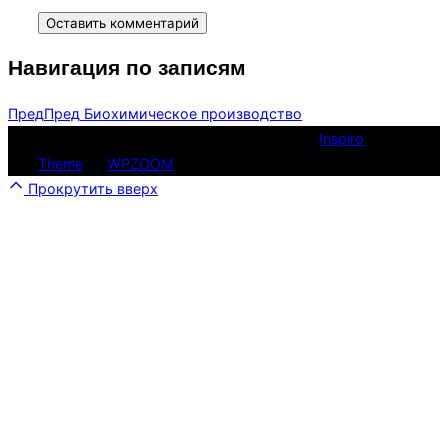
Навигация по записям
Пред
Пред
Биохимическое производство
Copyright © 2026 ПРОФнавигатор НСО
Inspiro
Theme
от
WPZOOM
Прокрутить вверх