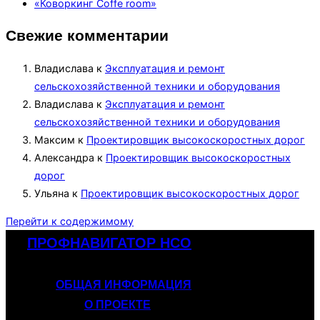
«Коворкинг Coffe room»
Свежие комментарии
Владислава
к
Эксплуатация и ремонт
сельскохозяйственной техники и оборудования
Владислава
к
Эксплуатация и ремонт
сельскохозяйственной техники и оборудования
Максим
к
Проектировщик высокоскоростных дорог
Александра
к
Проектировщик высокоскоростных
дорог
Ульяна
к
Проектировщик высокоскоростных дорог
Перейти к содержимому
ПРОФНАВИГАТОР НСО
ОБЩАЯ ИНФОРМАЦИЯ
О ПРОЕКТЕ