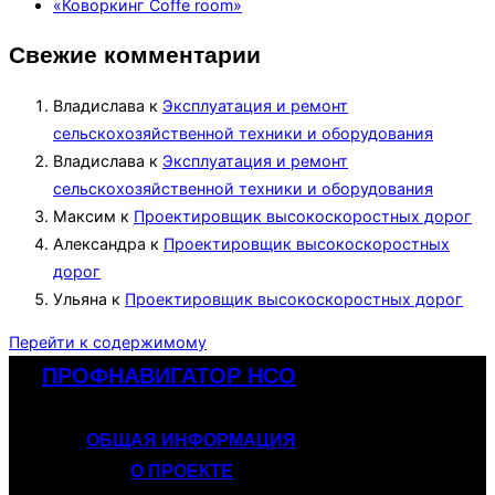
«Коворкинг Coffe room»
Свежие комментарии
Владислава
к
Эксплуатация и ремонт
сельскохозяйственной техники и оборудования
Владислава
к
Эксплуатация и ремонт
сельскохозяйственной техники и оборудования
Максим
к
Проектировщик высокоскоростных дорог
Александра
к
Проектировщик высокоскоростных
дорог
Ульяна
к
Проектировщик высокоскоростных дорог
Перейти к содержимому
ПРОФНАВИГАТОР НСО
ОБЩАЯ ИНФОРМАЦИЯ
О ПРОЕКТЕ