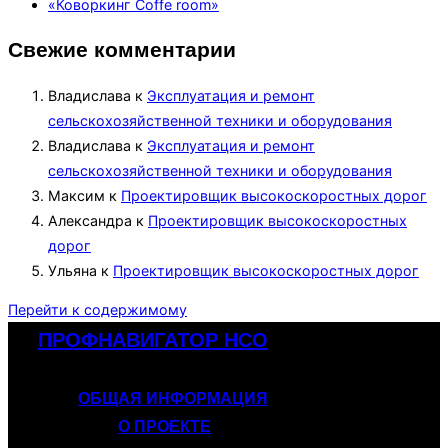
«Коворкинг Coffe room»
Свежие комментарии
Владислава
к
Эксплуатация и ремонт
сельскохозяйственной техники и оборудования
Владислава
к
Эксплуатация и ремонт
сельскохозяйственной техники и оборудования
Максим
к
Проектировщик высокоскоростных дорог
Александра
к
Проектировщик высокоскоростных
дорог
Ульяна
к
Проектировщик высокоскоростных дорог
Перейти к содержимому
ПРОФНАВИГАТОР НСО
ОБЩАЯ ИНФОРМАЦИЯ
О ПРОЕКТЕ